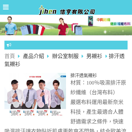
問呦~
首頁
產品介紹
辦公室制服
男襯衫
排汗透
氣襯衫
排汗透氣襯衫
材質：
100％
吸濕排汗
原
紗纖維（台灣布料）
嚴選布料運用最新奈米
科技，產生最適合人體
舒適需求之條件，快速
吸濕排汗讓衣物貼近肌膚更乾爽不悶熱，結合歐美流