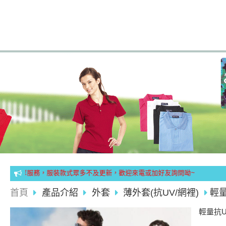
..等服務，服裝款式眾多不及更新，歡迎來電或加好友詢問呦~
首頁
產品介紹
外套
薄外套(抗UV/網裡)
輕
輕量抗