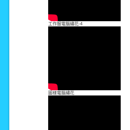
工作服電腦繡花-4
圖樣電腦繡花