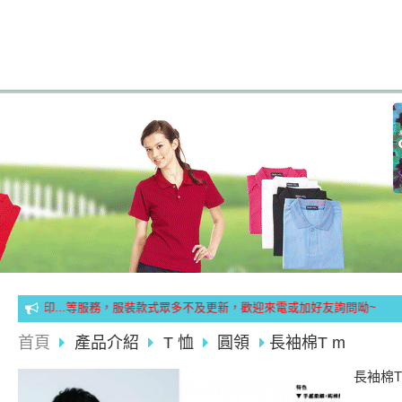
轉印...等服務，服裝款式眾多不及更新，歡迎來電或加好友詢問呦~
首頁
產品介紹
T 恤
圓領
長袖棉T m
長袖棉T