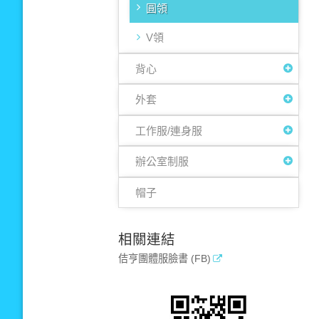
圓領
V領
背心
外套
工作服/連身服
辦公室制服
帽子
相關連結
佶亨團體服臉書 (FB)