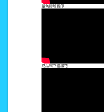
單色膠膜轉印
成品帽立體繡花